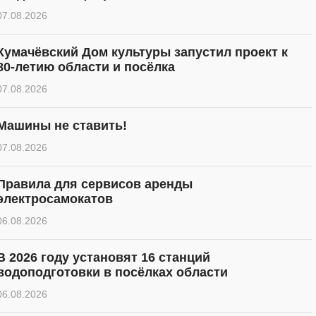
07.08.2026
Кумачёвский Дом культуры запустил проект к
80-летию области и посёлка
07.08.2026
Машины не ставить!
07.08.2026
Правила для сервисов аренды
электросамокатов
06.08.2026
В 2026 году установят 16 станций
водоподготовки в посёлках области
06.08.2026