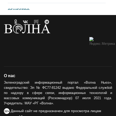
ОБЩЕСТВО
Гавайи и Хургада в Зеленоградске
21.04.2023
ОБРАТНАЯ СВЯЗЬ
Горевший недострой хотят
демонтировать
12.05.2021
ОБЩЕСТВО
О нас
Сила тыла
Зеленоградский информационный портал «Волна Ньюз»,
свидетельство: Эл № ФС77-81242 выдано Федеральной службой
30.05.2024
по надзору в сфере связи, информационных технологий и
массовых коммуникаций (Роскомнадзор) 07 июля 2021 года.
Учредитель: МАУ «РГ «Волна».
Данный сайт не предназначен для просмотра лицам
12+