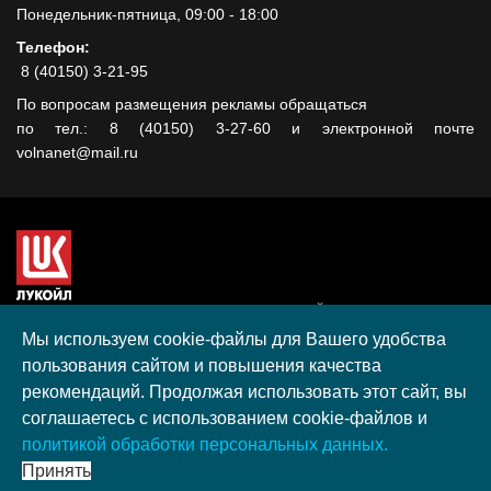
Понедельник-пятница, 09:00 - 18:00
Телефон:
8 (40150) 3-21-95
По вопросам размещения рекламы обращаться
по тел.: 8 (40150) 3-27-60 и электронной почте
volnanet@mail.ru
Сайт создан при поддержке ООО "ЛУКОЙЛ-КМН" на средства
гранта, полученного в рамках XIII Конкурса социальных и
Мы используем cookie-файлы для Вашего удобства
культурных проектов ПАО "ЛУКОЙЛ" на территории
пользования сайтом и повышения качества
Калининградской области в 2020 году
рекомендаций. Продолжая использовать этот сайт, вы
Согласие на обработку персональных данных
соглашаетесь с использованием cookie-файлов и
Разработка, поддержка и продвижение S-Media group
политикой обработки персональных данных.
© 2026 МАУ «Редакция общественно-политической газеты
Принять
«Волна»