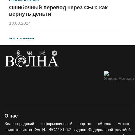
Ошибочный перевод через СБП: как
вернуть деньги
18.08.2024
ОБЩЕСТВО
Гавайи и Хургада в Зеленоградске
21.04.2023
ОБРАТНАЯ СВЯЗЬ
Горевший недострой хотят
демонтировать
12.05.2021
ОБЩЕСТВО
О нас
Сила тыла
Зеленоградский информационный портал «Волна Ньюз»,
свидетельство: Эл № ФС77-81242 выдано Федеральной службой
30.05.2024