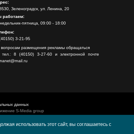
рес:
8530, Зеленоградск, ул. Ленина, 20
 работаем:
недельник-пятница, 09:00 - 18:00
лефон:
(40150) 3-21-95
 вопросам размещения рекламы обращаться
 тел.: 8 (40150) 3-27-60 и электронной почте
lnanet@mail.ru
альных данных
вижение S-Media group
венно-политической газеты «Волна»
лжая использовать этот сайт, вы соглашаетесь с