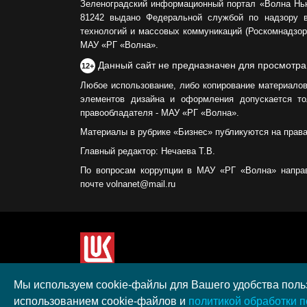
Зеленоградский информационный портал «Волна Нь
81242 выдано Федеральной службой по надзору 
технологий и массовых коммуникаций (Роскомнадзор)
МАУ «РГ «Волна».
Данный сайт не предназначен для просмотра
12+
Любое использование, либо копирование материалов
элементов дизайна и оформления допускается то
правообладателя - МАУ «РГ «Волна».
Материалы в рубрике «Бизнес» публикуются на прав
Главный редактор: Нечаева Т.В.
По вопросам коррупции в МАУ «РГ «Волна» напра
почте volnanet@mail.ru
Сайт создан при поддержке ООО "ЛУКОЙЛ-КМН" н
Мы используем cookie-файлы для Вашего удобства польз
полученного в рамках XIII Конкурса социальных 
использованием cookie-файлов и
политикой обработки 