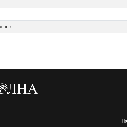
анных
На