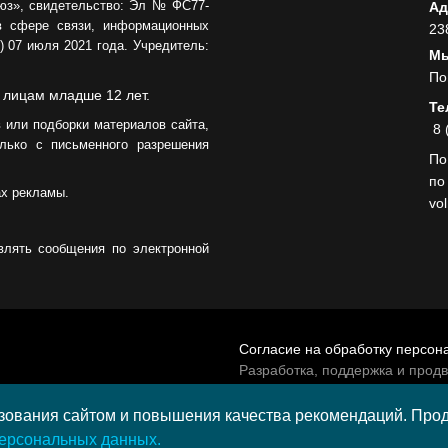
юз», свидетельство: Эл № ФС77-
Ад
в сфере связи, информационных
23
 07 июля 2021 года. Учредитель:
Мы
По
 лицам младше 12 лет.
Те
 или подборки материалов сайта,
8 
лько с письменного разрешения
По
по
ах рекламы.
vo
влять сообщения по электронной
Согласие на обработку персон
Разработка, поддержка и прод
© 2026 МАУ «Редакция общест
а средства гранта,
ования сайтом и повышения качества рекомендаций. Продо
и культурных проектов ПАО
персональных данных.