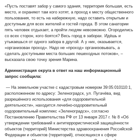
«Пусть поставят забор у самого здания, территория большая, есть
место, и охраняют там кого хотят, а проход к месту общественного
пользования, то есть на набережную, надо оставить открытым и
доступным для всех жителей и гостей города. В этом санатории
пять человек отдыхает, а пройти людям невозможно. Огородились
со всех сторон, кого боятся? Весь город в заборах. Идёшь и
утыкаешься от одного забора в другой. А у них, оказывается,
«организован проход». Надо не «проход» организовывать, а
сделать доступными места больших пешеходных потоков», –
высказала свою точку зрения Марина.
Администрация округа в ответ на наш информационный
запрос сообщила:
— На земельном участке с кадастровым номером 39:05:010110:1,
расположенном по адресу: Зеленоградск, ул. Пугачёва, вид
разрешённого использования «для оздоровительной
деятельности», находится лечебно-оздоровительный
оздоровительный комплекс «Зеленоградск», согласно
Постановлению Правительства РФ от 13 января 2017 г. № 8 «Об
утверждении требований к антитеррористической защищённости
объектов (территорий) Министерства здравоохранения Российской
Федерации и объектов (территорий), относящихся к сфере