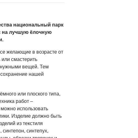
ества национальный парк
с на лучшую ёлочную
и.
все желающие в возрасте от
ь или смастерить
енужными вещей. Тем
 сохранение нашей
ёмного или плоского типа,
ехника работ –
 можно использовать
тики. Изделие должно быть
зделий из текстиля
 синтепон, синтепух,