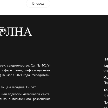
Вперед
На
юз», свидетельство: Эл № ФС77-
Ад
в сфере связи, информационных
23
 07 июля 2021 года. Учредитель:
Мы
По
 лицам младше 12 лет.
Те
 или подборки материалов сайта,
8 
лько с письменного разрешения
По
по