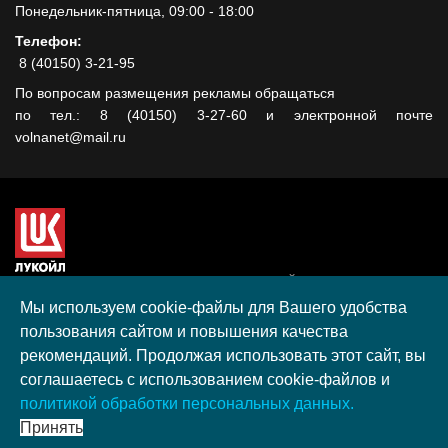
Понедельник-пятница, 09:00 - 18:00
Телефон:
8 (40150) 3-21-95
По вопросам размещения рекламы обращаться
по тел.: 8 (40150) 3-27-60 и электронной почте
volnanet@mail.ru
Сайт создан при поддержке ООО "ЛУКОЙЛ-КМН" на средства
гранта, полученного в рамках XIII Конкурса социальных и
Мы используем cookie-файлы для Вашего удобства
культурных проектов ПАО "ЛУКОЙЛ" на территории
пользования сайтом и повышения качества
Калининградской области в 2020 году
рекомендаций. Продолжая использовать этот сайт, вы
Согласие на обработку персональных данных
соглашаетесь с использованием cookie-файлов и
Разработка, поддержка и продвижение S-Media group
политикой обработки персональных данных.
© 2026 МАУ «Редакция общественно-политической газеты
Принять
«Волна»