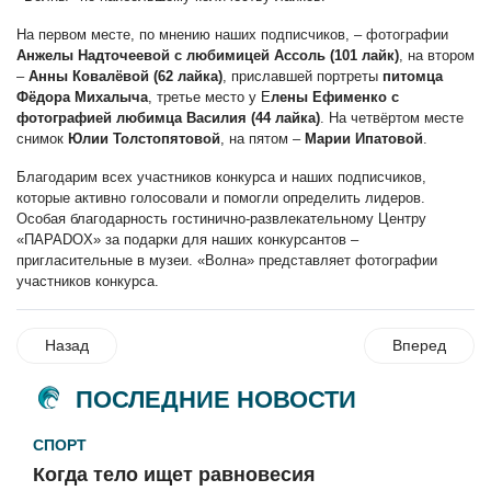
На первом месте, по мнению наших подписчиков, – фотографии
Анжелы Надточеевой с любимицей Ассоль (101 лайк)
, на втором
–
Анны Ковалёвой (62 лайка)
, приславшей портреты
питомца
Фёдора Михалыча
, третье место у Е
лены Ефименко с
фотографией любимца Василия (44 лайка)
. На четвёртом месте
снимок
Юлии Толстопятовой
, на пятом –
Марии Ипатовой
.
Благодарим всех участников конкурса и наших подписчиков,
которые активно голосовали и помогли определить лидеров.
Особая благодарность гостинично-развлекательному Центру
«ПАРАDOX» за подарки для наших конкурсантов –
пригласительные в музеи. «Волна» представляет фотографии
участников конкурса.
Назад
Вперед
ПОСЛЕДНИЕ НОВОСТИ
СПОРТ
Когда тело ищет равновесия