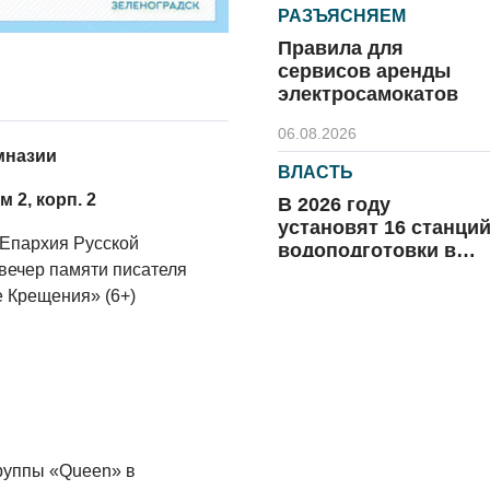
РАЗЪЯСНЯЕМ
Правила для
сервисов аренды
электросамокатов
06.08.2026
мназии
ВЛАСТЬ
 2, корп. 2
В 2026 году
установят 16 станци
 Епархия Русской
водоподготовки в
вечер памяти писателя
посёлках области
06.08.2026
 Крещения» (6+)
ВЛАСТЬ
Новый учебный год 
готовность к
отопительному
сезону
06.08.2026
группы «Queen» в
РАЗЪЯСНЯЕМ