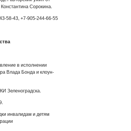
05.08.2026
Константина Сорокина.
3-58-43, +7-905-244-66-55
ства
авление в исполнении
ра Влада Бонда и клоун-
КИ Зеленоградска.
9.
дки инвалидам и детям
ерации