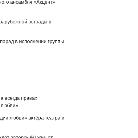
ного ансамбля «Акцент»
Где хранить
велосипед?
 зарубежной эстрады в
06.08.2026
)
ОБРАТНАЯ СВЯЗЬ
-парад в исполнении группы
Администрация
онлайн
06.08.2026
ВЛАСТЬ
День памяти и
«Симфония
народов»
а всегда права»
о любви»
06.08.2026
ОБЩЕСТВО
дии любви» актёра театра и
Новый настил на
экотропе
ждёт авторский ужин от