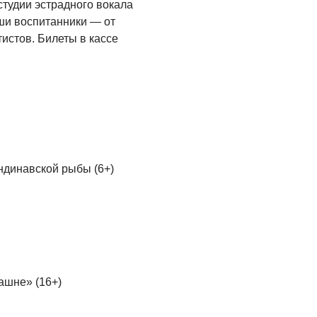
студии эстрадного вокала
аши воспитанники — от
истов. Билеты в кассе
андинавской рыбы (6+)
ашне» (16+)