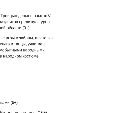
05.08.2026
«Троицын день» в рамках V
аздников среди культурно-
й области (0+).
ые игры и забавы, выставка
зыка и танцы, участие в
самобытными народными
 в народном костюме,
нгами (6+)
«Янтарная легенда» (16+).