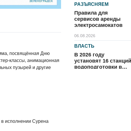
РАЗЪЯСНЯЕМ
Правила для
сервисов аренды
электросамокатов
06.08.2026
ВЛАСТЬ
амма, посвящённая Дню
В 2026 году
установят 16 станци
стер-классы, анимационная
водоподготовки в
льных пузырей и другие
посёлках области
06.08.2026
ВЛАСТЬ
Новый учебный год 
готовность к
отопительному
сезону
06.08.2026
н в исполнении Сурена
РАЗЪЯСНЯЕМ