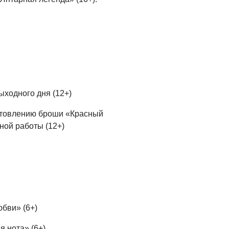
ыходного дня (12+)
готовлению броши «Красный
ной работы (12+)
юбви» (6+)
я нота» (6+)