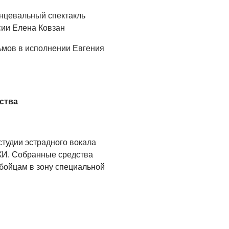
Где хранить
анцевальный спектакль
велосипед?
сии Елена Ковзан
06.08.2026
льмов в исполнении Евгения
ОБРАТНАЯ СВЯЗЬ
Администрация
онлайн
ства
06.08.2026
ВЛАСТЬ
День памяти и
студии эстрадного вокала
«Симфония
ЦКИ. Собранные средства
народов»
бойцам в зону специальной
06.08.2026
ОБЩЕСТВО
Новый настил на
экотропе