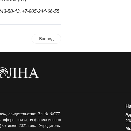
3-58-43, +7-905-244-66-55
Вперед
На
юз», свидетельство: Эл № ФС77-
Ад
в сфере связи, информационных
23
 07 июля 2021 года. Учредитель:
Мы