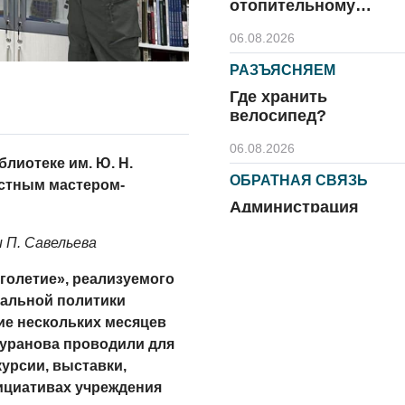
отопительному
сезону
06.08.2026
РАЗЪЯСНЯЕМ
Где хранить
велосипед?
06.08.2026
лиотеке им. Ю. Н.
ОБРАТНАЯ СВЯЗЬ
естным мастером-
Администрация
онлайн
 П. Савельева
06.08.2026
голетие», реализуемого
ВЛАСТЬ
иальной политики
День памяти и
ие нескольких месяцев
«Симфония
Куранова проводили для
народов»
урсии, выставки,
ициативах учреждения
06.08.2026