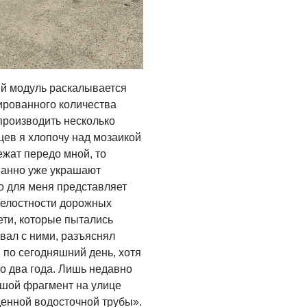
ый модуль раскалывается
ированного количества
производить несколько
ев я хлопочу над мозаикой
лежат передо мной, то
панно уже украшают
о для меня представляет
целостности дорожных
ети, которые пытались
ивал с ними, разъяснял
 по сегодняшний день, хотя
о два года. Лишь недавно
шой фрагмент на улице
денной водосточной трубы».