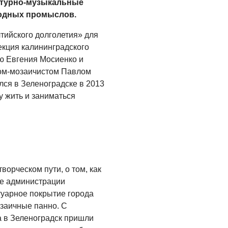
атурно-музыкальные
ОБЩЕСТВО
родных промыслов.
Новый настил на
экотропе
ийского долголетия» для
екция калининградского
05.08.2026
ю Евгения Мосиенко и
ОБЩЕСТВО
ром-мозаичистом Павлом
ся в Зеленоградске в 2013
Помощь бойцам
у жить и заниматься
05.08.2026
ВЛАСТЬ
«Второй старт» для
ветеранов СВО
05.08.2026
ворческом пути, о том, как
ие администрации
РАЗЪЯСНЯЕМ
туарное покрытие города
Контракт с новой
заичные панно. С
выплатой
а в Зеленоградск пришли