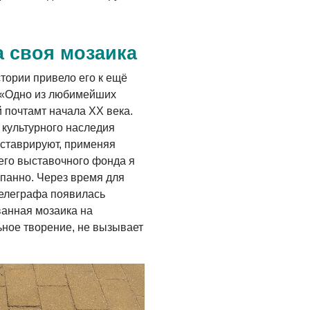
а своя мозаика
тории привело его к ещё
: «Одно из любимейших
 почтамт начала XX века.
а культурного наследия
еставрируют, применяя
его выставочного фонда я
 панно. Через время для
елеграфа появилась
ванная мозаика на
ьное творение, не вызывает