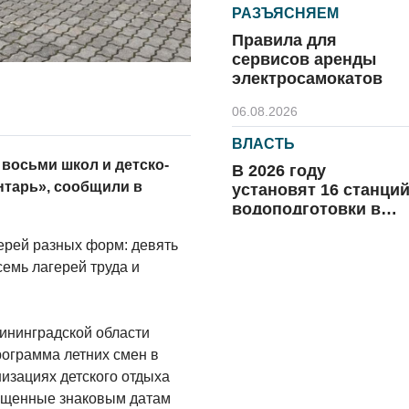
РАЗЪЯСНЯЕМ
Правила для
сервисов аренды
электросамокатов
06.08.2026
ВЛАСТЬ
 восьми школ и детско-
В 2026 году
тарь», сообщили в
установят 16 станци
водоподготовки в
посёлках области
06.08.2026
ерей разных форм: девять
емь лагерей труда и
ВЛАСТЬ
Новый учебный год 
готовность к
лининградской области
отопительному
ограмма летних смен в
сезону
06.08.2026
низациях детского отдыха
ященные знаковым датам
РАЗЪЯСНЯЕМ