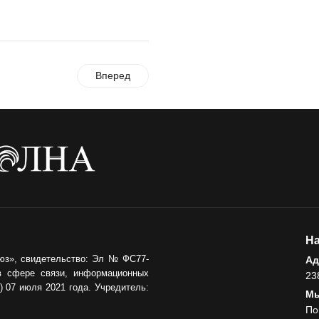
Где хранить
велосипед?
06.08.2026
Вперед
ОБРАТНАЯ СВЯЗЬ
Администрация
онлайн
06.08.2026
ВЛАСТЬ
День памяти и
«Симфония
народов»
На
06.08.2026
юз», свидетельство: Эл № ФС77-
Ад
ОБЩЕСТВО
в сфере связи, информационных
23
 07 июля 2021 года. Учредитель:
Новый настил на
Мы
экотропе
По