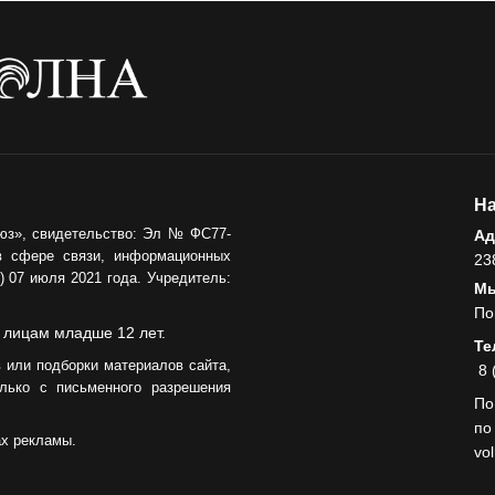
Администрация
онлайн
06.08.2026
ВЛАСТЬ
День памяти и
«Симфония
народов»
На
06.08.2026
юз», свидетельство: Эл № ФС77-
Ад
в сфере связи, информационных
23
ОБЩЕСТВО
 07 июля 2021 года. Учредитель:
Мы
Новый настил на
По
экотропе
 лицам младше 12 лет.
Те
05.08.2026
 или подборки материалов сайта,
8 
лько с письменного разрешения
По
по
ах рекламы.
vo