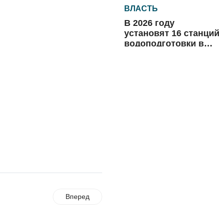
ВЛАСТЬ
В 2026 году
установят 16 станци
водоподготовки в
посёлках области
06.08.2026
ВЛАСТЬ
Новый учебный год 
готовность к
отопительному
сезону
06.08.2026
РАЗЪЯСНЯЕМ
Где хранить
велосипед?
06.08.2026
Вперед
ОБРАТНАЯ СВЯЗЬ