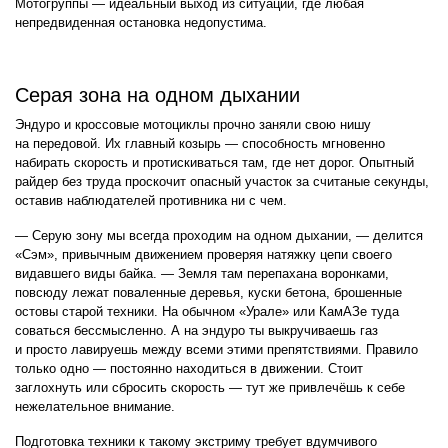
Мотогруппы — идеальный выход из ситуации, где любая
непредвиденная остановка недопустима.
Серая зона на одном дыхании
Эндуро и кроссовые мотоциклы прочно заняли свою нишу
на передовой. Их главный козырь — способность мгновенно
набирать скорость и протискиваться там, где нет дорог. Опытный
райдер без труда проскочит опасный участок за считаные секунды,
оставив наблюдателей противника ни с чем.
— Серую зону мы всегда проходим на одном дыхании, — делится
«Сэм», привычным движением проверяя натяжку цепи своего
видавшего виды байка. — Земля там перепахана воронками,
повсюду лежат поваленные деревья, куски бетона, брошенные
остовы старой техники. На обычном «Урале» или КамАЗе туда
соваться бессмысленно. А на эндуро ты выкручиваешь газ
и просто лавируешь между всеми этими препятствиями. Правило
только одно — постоянно находиться в движении. Стоит
заглохнуть или сбросить скорость — тут же привлечёшь к себе
нежелательное внимание.
Подготовка техники к такому экстриму требует вдумчивого