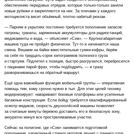
обеспечению передовых отрядов, которые только-только заняли
новые рубежи и закрепляются на них. За плечами у каждого
мотоциклиста висит объёмный, плотно набитый рюкзак.
— Парням в укрытиях постоянно требуется пополнение запасов:
патроны, гранаты, заряженные аккумуляторы для радиостанций,
медикаменты и вода, — объясняет «Сэм». — Крупногабаритная
машина туда не пройдёт физически. Тут-то и начинается наша
смена. Вешаем на байки вместительные сумки-кофры, берём
на себя по тридцать-сорок килограммов полезного груза
и стартуем. Подлетел к позиции, быстро разгрузился, перебросился
с пацанами парой фраз, чтобы подбодрить, — и сразу
разворачиваешься на обратный маршрут.
Ещё одна важнейшая функция мобильной группы — оперативная
помощь тем, кому срочно нужно в тыл. Для этих целей технику
модернизируют: наваривают боковые платформы или усиленные
багажные конструкции. Если бойцу требуется квалифицированный
осмотр медиков, скорость двухколёсной машины позволяет
за считаные минуты бережно доставить его в безопасную зону,
аккуратно минуя все простреливаемые участки.
Сейчас на полигоне, где «Сэм» занимается подготовкой
пополнения, характерный стрекот моторов звучит с раннего утра