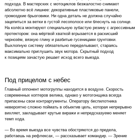
подхода. В мастерских с мотоциклов безжалостно снимают
абсолютно всё лишнее: декоративные пластиковые панели,
громоздкие брызговики. Ни одна деталь не должна случайно
зацепиться за ветки в густой лесополосе или блеснуть на солнце.
На колёса монтируют специальную зубастую резину с агрессивным
протектором: она мёртвой хваткой вгрызается в раскисший
чернозём, вязкую глину и разбитые гусеницами грунтовки.
Выхлопную систему обязательно переделывают, стараясь
максимально приглушить звук мотора. Скрытный подход
к позициям зачастую решает исход всего выезда.
Под прицелом с небес
Главный оппонент мотогруппы находится в воздухе. Скорость
современных коптеров велика, однако у мотогонщика всегда
припасены свои контраргументы. Оператору беспилотника
невероятно сложно поймать в объектив цель, которая непрерывно
вихляет, закладывает крутые виражи и непредсказуемо меняет
темп хода.
— Во время выезда все чувства обостряются до предела,
работаешь на рефлексах, — рассказывает командир. — Зрение