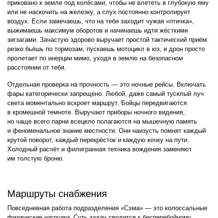
приковано к земле под колёсами, чтобы не влететь в глубокую яму
или не наскочить на железку, а слух постоянно контролирует
воздух. Если замечаешь, что на тебя заходит чужая «птичка»,
выжимаешь максимум оборотов и начинаешь идти жёсткими
зигзагами. Зачастую здорово выручает простой тактический приём:
резко бьёшь по тормозам, пускаешь мотоцикл в юз, и дрон просто
пролетает по инерции мимо, уходя в землю на безопасном
расстоянии от тебя.
Отдельная проверка на прочность — это ночные рейсы. Включать
фары категорически запрещено. Любой, даже самый тусклый луч
света моментально вскроет маршрут. Бойцы передвигаются
в кромешной темноте. Выручают приборы ночного видения,
но чаще всего парни всецело полагаются на мышечную память
и феноменальное знание местности. Они наизусть помнят каждый
крутой поворот, каждый перекрёсток и каждую кочку на пути.
Холодный расчёт и филигранная техника вождения заменяют
им толстую броню.
Маршруты снабжения
Повседневная работа подразделения «Сэма» — это колоссальные
физические нагрузки. Суть задач сводится к бесперебойному