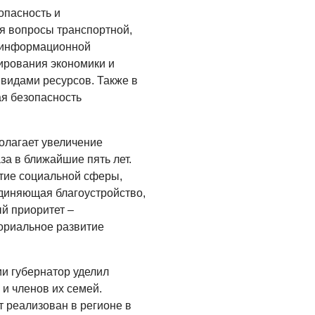
Администрация
опасность и
онлайн
я вопросы транспортной,
06.08.2026
, информационной
ирования экономики и
ВЛАСТЬ
видами ресурсов. Также в
День памяти и
ая безопасность
«Симфония
народов»
олагает увеличение
06.08.2026
за в ближайшие пять лет.
ОБЩЕСТВО
итие социальной сферы,
Новый настил на
диняющая благоустройство,
экотропе
й приоритет –
ориальное развитие
05.08.2026
и губернатор уделил
и членов их семей.
 реализован в регионе в