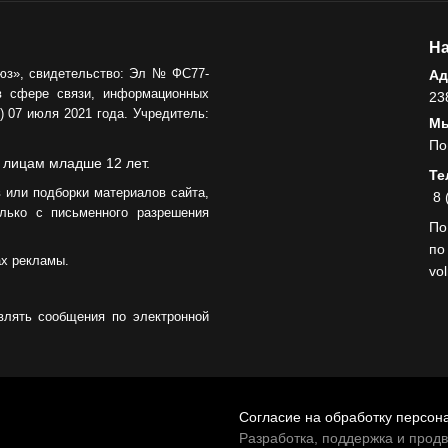
На
юз», свидетельство: Эл № ФС77-
Ад
в сфере связи, информационных
23
 07 июля 2021 года. Учредитель:
Мы
По
 лицам младше 12 лет.
Те
 или подборки материалов сайта,
8 
лько с письменного разрешения
По
по
ах рекламы.
vo
влять сообщения по электронной
Согласие на обработку персон
Разработка, поддержка и прод