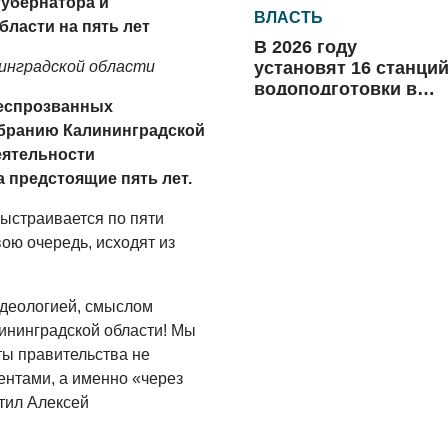
убернатора и
ВЛАСТЬ
ласти на пять лет
В 2026 году
установят 16 станци
инградской области
водоподготовки в
Беспрозванных
посёлках области
06.08.2026
бранию Калининградской
еятельности
ВЛАСТЬ
 предстоящие пять лет.
Новый учебный год 
готовность к
выстраивается по пяти
отопительному
ою очередь, исходят из
сезону
06.08.2026
РАЗЪЯСНЯЕМ
деологией, смыслом
лининградской области! Мы
Где хранить
велосипед?
ы правительства не
нтами, а именно «через
06.08.2026
тил Алексей
ОБРАТНАЯ СВЯЗЬ