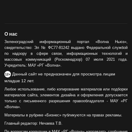
Горевший недострой хотят
демонтировать
12.05.2021
ОБЩЕСТВО
О нас
Сила тыла
Зеленоградский информационный портал «Волна Ньюз»,
свидетельство: Эл № ФС77-81242 выдано Федеральной службой
30.05.2024
по надзору в сфере связи, информационных технологий и
массовых коммуникаций (Роскомнадзор) 07 июля 2021 года.
Учредитель: МАУ «РГ «Волна».
Данный сайт не предназначен для просмотра лицам
12+
младше 12 лет.
Любое использование, либо копирование материалов или подборки
материалов сайта, элементов дизайна и оформления допускается
только с письменного разрешения правообладателя - МАУ «РГ
«Волна».
Материалы в рубрике «Бизнес» публикуются на правах рекламы.
Главный редактор: Нечаева Т.В.
По вопросам коррупции в МАУ «РГ «Волна» направлять сообщения