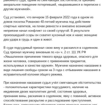
районного суда, одним из смягчающих обстоятельств признано
аморальное поведение потерпевшей, «выразившееся в переписке с
другим мужчиной».
Суд установил, что вечером 15 февраля 2022 года в одном из
домов поселка Романово 40-летний мужчина под действием
спиртных напитков, на почве ревности и внезапно возникшей
неприязни начал конфликт со своей супругой. В результате
произошедшей ссоры он схватил кухонный нож и нанес женщине
два удара в грудь и один в живот.
В суде подсудимый признал свою вину и раскаялся в содеянном.
Суд признал мужчину виновным по «з» ч. 2 ст. 111 УК РФ
«Умышленное причинение тяжкого вреда здоровью, опасного для
жизни человека, совершенное с применением предметов,
используемых в качестве оружия». Мужчине назначено наказание в
виде лишения свободы сроком на 3 года с отбыванием наказания в
исправительной колонии общего режима.
При назначении наказания судья учёл смягчающие обстоятельства
- положительные характеристики подсудимого, наличие на
иждивении двоих малолетних детей, состояние здоровья,
признание вины, раскаяние в содеянном, явку с повинной, активное
способствование раскрытию и расследованию преступления.
Кроме того, смягчающим обстоятельством признано аморальное