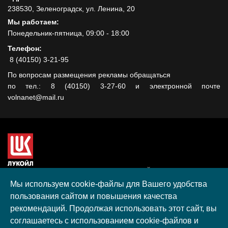
238530, Зеленоградск, ул. Ленина, 20
Мы работаем:
Понедельник-пятница, 09:00 - 18:00
Телефон:
8 (40150) 3-21-95
По вопросам размещения рекламы обращаться
по тел.: 8 (40150) 3-27-60 и электронной почте
volnanet@mail.ru
Сайт создан при поддержке ООО "ЛУКОЙЛ-КМН" на средства
гранта, полученного в рамках XIII Конкурса социальных и
Мы используем cookie-файлы для Вашего удобства
культурных проектов ПАО "ЛУКОЙЛ" на территории
пользования сайтом и повышения качества
Калининградской области в 2020 году
рекомендаций. Продолжая использовать этот сайт, вы
Согласие на обработку персональных данных
соглашаетесь с использованием cookie-файлов и
Разработка, поддержка и продвижение S-Media group