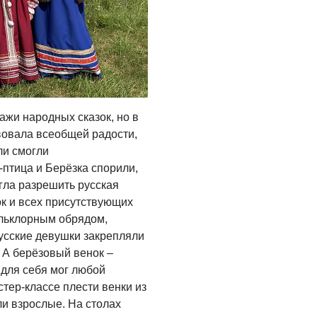
ажи народных сказок, но в
вовала всеобщей радости,
ли смогли
-птица и Берёзка спорили,
огла разрешить русская
ок и всех присутствующих
льклорным обрядом,
усские девушки закрепляли
 А берёзовый венок –
 для себя мог любой
ер-классе плести венки из
и взрослые. На столах