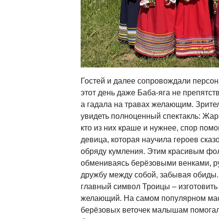
Гостей и далее сопровождали персон
этот день даже Баба-яга не препятст
а гадала на травах желающим. Зрите
увидеть полноценный спектакль: Жар
кто из них краше и нужнее, спор пом
девица, которая научила героев сказ
обряду кумления. Этим красивым фо
обмениваясь берёзовыми венками, р
дружбу между собой, забывая обиды.
главный символ Троицы – изготовить
желающий. На самом популярном маст
берёзовых веточек малышам помогал