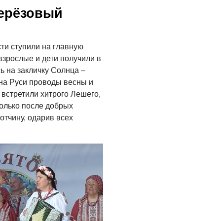
берёзовый
Где хранить
велосипед?
06.08.2026
сти ступили на главную
ОБРАТНАЯ СВЯЗЬ
взрослые и дети получили в
ь на закличку Солнца –
Администрация
онлайн
на Руси проводы весны и
 встретили хитрого Лешего,
06.08.2026
только после добрых
отчину, одарив всех
ВЛАСТЬ
День памяти и
«Симфония
народов»
06.08.2026
ОБЩЕСТВО
Новый настил на
экотропе