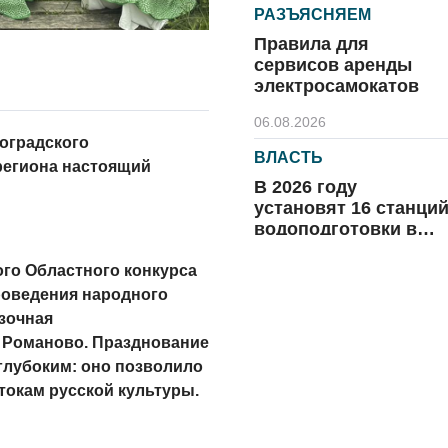
РАЗЪЯСНЯЕМ
Правила для
сервисов аренды
электросамокатов
06.08.2026
оградского
ВЛАСТЬ
региона настоящий
В 2026 году
установят 16 станци
водоподготовки в
посёлках области
06.08.2026
ого Областного конкурса
роведения народного
ВЛАСТЬ
зочная
Новый учебный год 
 Романово. Празднование
готовность к
глубоким: оно позволило
отопительному
токам русской культуры.
сезону
06.08.2026
РАЗЪЯСНЯЕМ