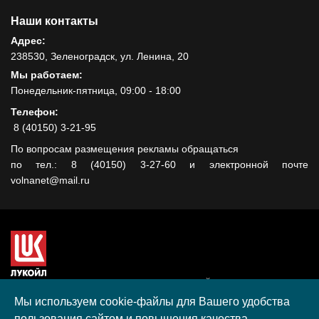
Наши контакты
Адрес:
238530, Зеленоградск, ул. Ленина, 20
Мы работаем:
Понедельник-пятница, 09:00 - 18:00
Телефон:
8 (40150) 3-21-95
По вопросам размещения рекламы обращаться
по тел.: 8 (40150) 3-27-60 и электронной почте
volnanet@mail.ru
Сайт создан при поддержке ООО "ЛУКОЙЛ-КМН" на средства
гранта, полученного в рамках XIII Конкурса социальных и
Мы используем cookie-файлы для Вашего удобства
культурных проектов ПАО "ЛУКОЙЛ" на территории
пользования сайтом и повышения качества