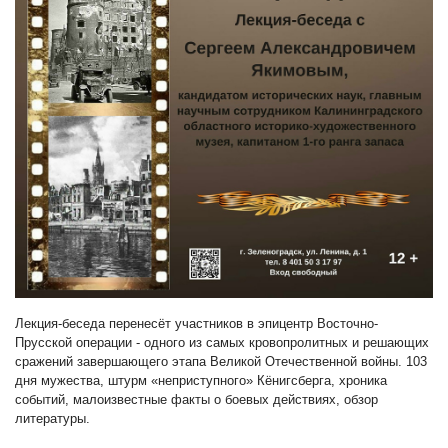
Лекция-беседа перенесёт участников в эпицентр Восточно-
Прусской операции - одного из самых кровопролитных и решающих
сражений завершающего этапа Великой Отечественной войны. 103
дня мужества, штурм «неприступного» Кёнигсберга, хроника
событий, малоизвестные факты о боевых действиях, обзор
литературы.