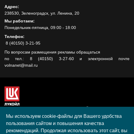
Адрес:
238530, Зеленоградск, ул. Ленина, 20
Мы работаем:
Понедельник-пятница, 09:00 - 18:00
Телефон:
8 (40150) 3-21-95
По вопросам размещения рекламы обращаться
по тел.: 8 (40150) 3-27-60 и электронной почте
volnanet@mail.ru
Сайт создан при поддержке ООО "ЛУКОЙЛ-КМН" на средства
гранта, полученного в рамках XIII Конкурса социальных и
Мы используем cookie-файлы для Вашего удобства
культурных проектов ПАО "ЛУКОЙЛ" на территории
пользования сайтом и повышения качества
Калининградской области в 2020 году
рекомендаций. Продолжая использовать этот сайт, вы
Согласие на обработку персональных данных