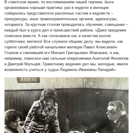
В советское время, по воспоминаниям нашей героини, была
организована хорошая практика: раз в неделю в милиции
собирались представители различных систем и ведомств –
прокуратуры, иных правоохранительных органов, адвокатуры,
нотариата. За круглым столом проводились обучения, совещания –
каждый был в курсе дел и происшествий района: «Даже праздники
отмечали вместе. А как сплачивали нас в качестве коллег
субботники, митинги! Все служили общему делу: мы видели, как
горели своей работой начальники милиции Павел Алексеевич
Глазков и сменивший его Михаил Григорьевич Мовчанюк, и как,
например, помогали нам сильные оперативники Анатолий Филиппов
и Дмитрий Мальцев. Грамотному ведению дел мы, молодые, имели
возможность учиться у судьи Людмилы Ивановны Паладий».