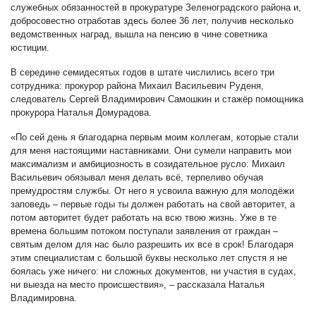
служебных обязанностей в прокуратуре Зеленоградского района и,
добросовестно отработав здесь более 36 лет, получив несколько
ведомственных наград, вышла на пенсию в чине советника
юстиции.
В середине семидесятых годов в штате числились всего три
сотрудника: прокурор района Михаил Васильевич Руденя,
следователь Сергей Владимирович Самошкин и стажёр помощника
прокурора Наталья Домурадова.
«По сей день я благодарна первым моим коллегам, которые стали
для меня настоящими наставниками. Они сумели направить мои
максимализм и амбициозность в созидательное русло: Михаил
Васильевич обязывал меня делать всё, терпеливо обучая
премудростям службы. От него я усвоила важную для молодёжи
заповедь – первые годы ты должен работать на свой авторитет, а
потом авторитет будет работать на всю твою жизнь. Уже в те
времена большим потоком поступали заявления от граждан –
святым делом для нас было разрешить их все в срок! Благодаря
этим специалистам с большой буквы несколько лет спустя я не
боялась уже ничего: ни сложных документов, ни участия в судах,
ни выезда на место происшествия», – рассказала Наталья
Владимировна.