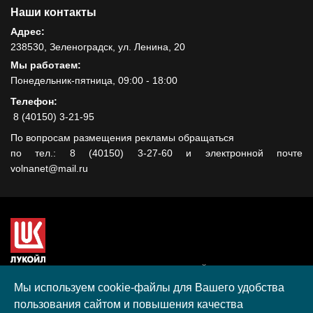
Наши контакты
Адрес:
238530, Зеленоградск, ул. Ленина, 20
Мы работаем:
Понедельник-пятница, 09:00 - 18:00
Телефон:
8 (40150) 3-21-95
По вопросам размещения рекламы обращаться
по тел.: 8 (40150) 3-27-60 и электронной почте
volnanet@mail.ru
Сайт создан при поддержке ООО "ЛУКОЙЛ-КМН" на средства
гранта, полученного в рамках XIII Конкурса социальных и
Мы используем cookie-файлы для Вашего удобства
культурных проектов ПАО "ЛУКОЙЛ" на территории
пользования сайтом и повышения качества