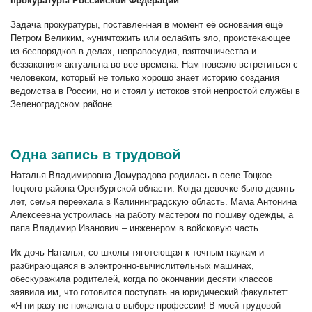
прокуратуры Российской Федерации
Задача прокуратуры, поставленная в момент её основания ещё
Петром Великим, «уничтожить или ослабить зло, проистекающее
из беспорядков в делах, неправосудия, взяточничества и
беззакония» актуальна во все времена. Нам повезло встретиться с
человеком, который не только хорошо знает историю создания
ведомства в России, но и стоял у истоков этой непростой службы в
Зеленоградском районе.
Одна запись в трудовой
Наталья Владимировна Домурадова родилась в селе Тоцкое
Тоцкого района Оренбургской области. Когда девочке было девять
лет, семья переехала в Калининградскую область. Мама Антонина
Алексеевна устроилась на работу мастером по пошиву одежды, а
папа Владимир Иванович – инженером в войсковую часть.
Их дочь Наталья, со школы тяготеющая к точным наукам и
разбирающаяся в электронно-вычислительных машинах,
обескуражила родителей, когда по окончании десяти классов
заявила им, что готовится поступать на юридический факультет:
«Я ни разу не пожалела о выборе профессии! В моей трудовой