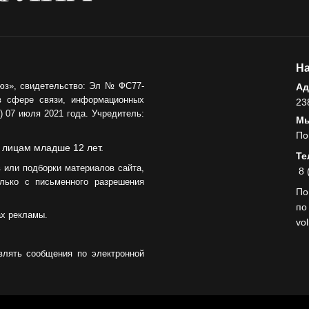
На
юз», свидетельство: Эл № ФС77-
Ад
в сфере связи, информационных
23
 07 июля 2021 года. Учредитель:
Мы
По
 лицам младше 12 лет.
Те
 или подборки материалов сайта,
8 
лько с письменного разрешения
По
по
ах рекламы.
vo
влять сообщения по электронной