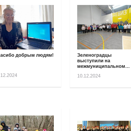
асибо добрым людям!
Зеленоградцы
выступили на
межмуниципальном
фестивале по
.12.2024
10.12.2024
адаптивным видам
спорта среди членов
Всероссийского
общества инвалидов