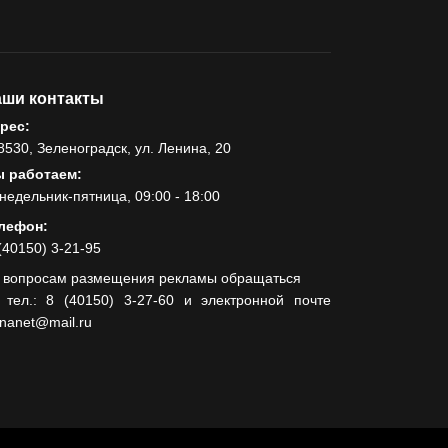
РАЗЪЯСНЯЕМ
Ошибочный перевод
через СБП: как
вернуть деньги
ши контакты
рес:
18.08.2024
8530, Зеленоградск, ул. Ленина, 20
ОБЩЕСТВО
 работаем:
Гавайи и Хургада в
недельник-пятница, 09:00 - 18:00
Зеленоградске
лефон:
(40150) 3-21-95
21.04.2023
 вопросам размещения рекламы обращаться
ОБРАТНАЯ СВЯЗЬ
 тел.: 8 (40150) 3-27-60 и электронной почте
Горевший
lnanet@mail.ru
недострой хотят
демонтировать
12.05.2021
ОБЩЕСТВО