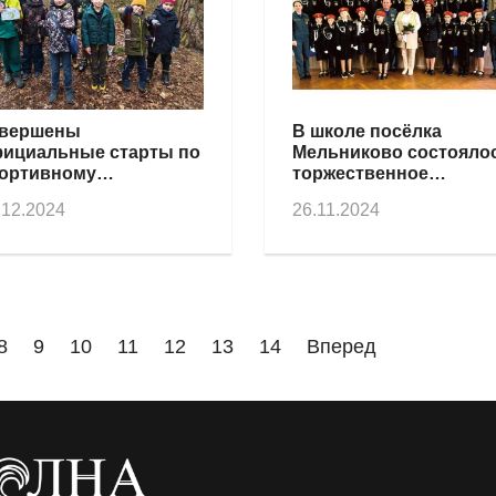
вершены
В школе посёлка
ициальные старты по
Мельниково состояло
ортивному
торжественное
иентированию-2024
посвящение в кадеты
.12.2024
26.11.2024
8
9
10
11
12
13
14
Вперед