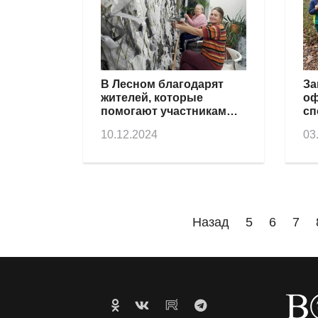
В Лесном благодарят
За
жителей, которые
оф
помогают участникам
сп
спецоперации
ор
10.12.2024
03
Назад
5
6
7