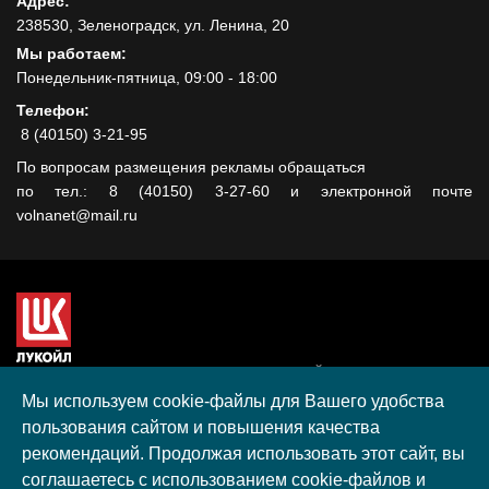
Адрес:
238530, Зеленоградск, ул. Ленина, 20
Мы работаем:
Понедельник-пятница, 09:00 - 18:00
Телефон:
8 (40150) 3-21-95
По вопросам размещения рекламы обращаться
по тел.: 8 (40150) 3-27-60 и электронной почте
volnanet@mail.ru
Сайт создан при поддержке ООО "ЛУКОЙЛ-КМН" на средства
гранта, полученного в рамках XIII Конкурса социальных и
Мы используем cookie-файлы для Вашего удобства
культурных проектов ПАО "ЛУКОЙЛ" на территории
пользования сайтом и повышения качества
Калининградской области в 2020 году
рекомендаций. Продолжая использовать этот сайт, вы
Согласие на обработку персональных данных
соглашаетесь с использованием cookie-файлов и
Разработка, поддержка и продвижение S-Media group