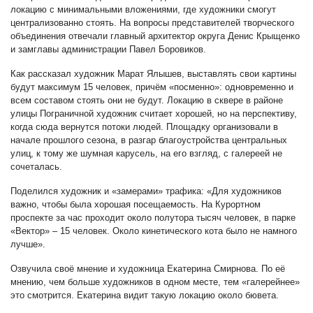
локацию с минимальными вложениями, где художники смогут
централизованно стоять. На вопросы представителей творческого
объединения отвечали главный архитектор округа Денис Крыщенко
и замглавы администрации Павел Боровиков.
Как рассказал художник Марат Ялышев, выставлять свои картины
будут максимум 15 человек, причём «посменно»: одновременно и
всем составом стоять они не будут. Локацию в сквере в районе
улицы Пограничной художник считает хорошей, но на перспективу,
когда сюда вернутся потоки людей. Площадку организовали в
начале прошлого сезона, в разгар благоустройства центральных
улиц, к тому же шумная карусель, на его взгляд, с галереей не
сочеталась.
Поделился художник и «замерами» трафика: «Для художников
важно, чтобы была хорошая посещаемость. На Курортном
проспекте за час проходит около полутора тысяч человек, в парке
«Вектор» – 15 человек. Около кинетического кота было не намного
лучше».
Озвучила своё мнение и художница Екатерина Смирнова. По её
мнению, чем больше художников в одном месте, тем «галерейнее»
это смотрится. Екатерина видит такую локацию около бювета.