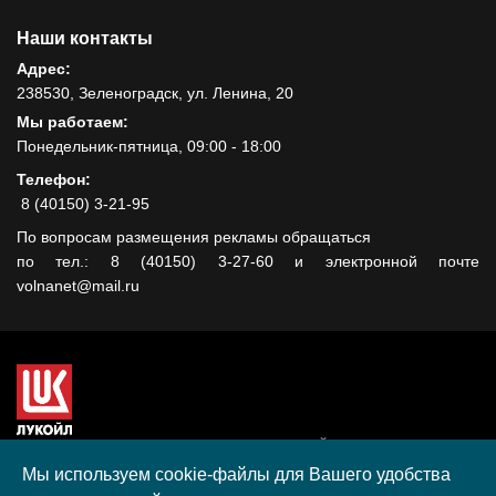
Наши контакты
Адрес:
238530, Зеленоградск, ул. Ленина, 20
Мы работаем:
Понедельник-пятница, 09:00 - 18:00
Телефон:
8 (40150) 3-21-95
По вопросам размещения рекламы обращаться
по тел.: 8 (40150) 3-27-60 и электронной почте
volnanet@mail.ru
Сайт создан при поддержке ООО "ЛУКОЙЛ-КМН" на средства
гранта, полученного в рамках XIII Конкурса социальных и
Мы используем cookie-файлы для Вашего удобства
культурных проектов ПАО "ЛУКОЙЛ" на территории