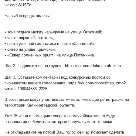
vk.cc/cWUSTn.
На выбор представлены:
• зона отдыха между карьерами на улице Окружной;
• часть парка «Плантаже»;
• центр уличной гимнастики в парке «Западный»;
• сквер на улице Крымской;
• «Сквер солнечных орбит» на улице Потёмкина.
Шаг 2. Подпишитесь на группу: https://vk.com/dobroshtab_zmo.
Шаг 3. Оставьте комментарий под конкурсным постом со
скриншотом вашего голосования:
https://vk.com/dobroshtab_zmo?
w=wall-198044683_2225
.
В розыгрыше могут участвовать жители, имеющие регистрацию на
территории Калининградской области.
Уже 15 июня с помощью генератора случайных чисел будут
названы три победителя, которые получат умные колонки.
Не откладывайте на потом! Ваш голос сейчас помогает сделать