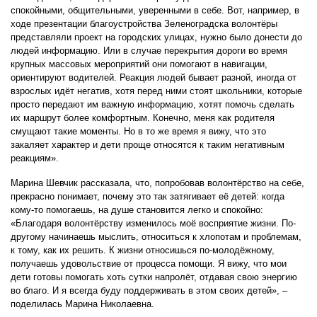
спокойными, общительными, уверенными в себе. Вот, например, в
ходе презентации благоустройства Зеленоградска волонтёры
представляли проект на городских улицах, нужно было донести до
людей информацию. Или в случае перекрытия дороги во время
крупных массовых мероприятий они помогают в навигации,
ориентируют водителей. Реакция людей бывает разной, иногда от
взрослых идёт негатив, хотя перед ними стоят школьники, которые
просто передают им важную информацию, хотят помочь сделать
их маршрут более комфортным. Конечно, меня как родителя
смущают такие моменты. Но в то же время я вижу, что это
закаляет характер и дети проще относятся к таким негативным
реакциям».
Марина Шевчик рассказала, что, попробовав волонтёрство на себе,
прекрасно понимает, почему это так затягивает её детей: когда
кому-то помогаешь, на душе становится легко и спокойно:
«Благодаря волонтёрству изменилось моё восприятие жизни. По-
другому начинаешь мыслить, относиться к хлопотам и проблемам,
к тому, как их решить. К жизни относишься по-молодёжному,
получаешь удовольствие от процесса помощи. Я вижу, что мои
дети готовы помогать хоть сутки напролёт, отдавая свою энергию
во благо. И я всегда буду поддерживать в этом своих детей», –
поделилась Марина Николаевна.