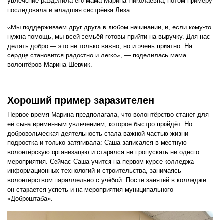
увлечение разделила его мама Марина Николаевна, потом примеру
последовала и младшая сестрёнка Лиза.
«Мы поддерживаем друг друга в любом начинании, и, если кому-то
нужна помощь, мы всей семьёй готовы прийти на выручку. Для нас
делать добро — это не только важно, но и очень приятно. На
сердце становится радостно и легко», — поделилась мама
волонтёров Марина Шевчик.
Хороший пример заразителен
Первое время Марина предполагала, что волонтёрство станет для
её сына временным увлечением, которое быстро пройдёт. Но
добровольческая деятельность стала важной частью жизни
подростка и только затягивала: Саша записался в местную
волонтёрскую организацию и старался не пропускать ни одного
мероприятия. Сейчас Саша учится на первом курсе колледжа
информационных технологий и строительства, занимаясь
волонтёрством параллельно с учёбой. После занятий в колледже
он старается успеть и на мероприятия муниципального
«Доброштаба».