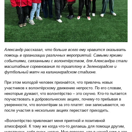
Александр рассказал, что больше всего ему нравится оказывать
помощь в организации различных мероприятий. Самыми яркими
событиями, связанными с волонтёрством, для Александра стали
масштабные соревнования по триатлону в Зеленоградске и
футбольный матч на калининградском стадионе.
При этом молодой человек признаётся, что привлечь новых
участников к волонтёрскому движению непросто. По его словам,
некоторые думают, что волонтёрство – это скучно. Кто-то пытается
поучаствовать в добровольческих акциях, почему-то пребывая в
уверенности, что волонтёрам за это платят: они записываются, но
после участия в нескольких акциях перестают приходить.
«Волонтёрство привлекает меня приятной и позитивной
атмосферой. К тому же когда что-то делаешь для помощи другим,
чувствуешь себя очень уютно. Мне повезло, что в нашей семье это