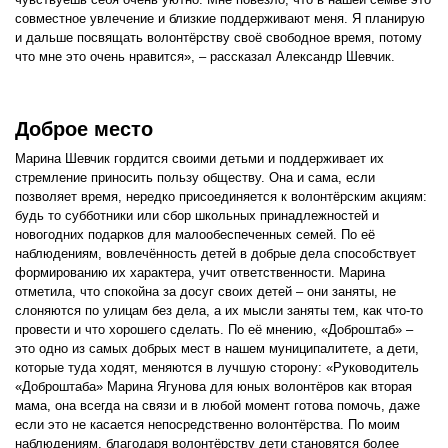
совместное увлечение и близкие поддерживают меня. Я планирую
и дальше посвящать волонтёрству своё свободное время, потому
что мне это очень нравится», – рассказал Александр Шевчик.
Доброе место
Марина Шевчик гордится своими детьми и поддерживает их
стремление приносить пользу обществу. Она и сама, если
позволяет время, нередко присоединяется к волонтёрским акциям:
будь то субботники или сбор школьных принадлежностей и
новогодних подарков для малообеспеченных семей. По её
наблюдениям, вовлечённость детей в добрые дела способствует
формированию их характера, учит ответственности. Марина
отметила, что спокойна за досуг своих детей – они заняты, не
слоняются по улицам без дела, а их мысли заняты тем, как что-то
провести и что хорошего сделать. По её мнению, «Доброштаб» –
это одно из самых добрых мест в нашем муниципалитете, а дети,
которые туда ходят, меняются в лучшую сторону: «Руководитель
«Доброштаба» Марина Ягунова для юных волонтёров как вторая
мама, она всегда на связи и в любой момент готова помочь, даже
если это не касается непосредственно волонтёрства. По моим
наблюдениям, благодаря волонтёрству дети становятся более