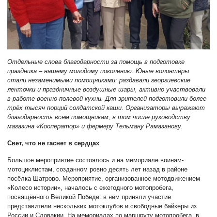
Отдельные слова благодарности за помощь в подготовке
праздника – нашему молодому поколению. Юные волонтёры
стали незаменимыми помощниками: раздавали георгиевские
ленточки и праздничные воздушные шары, активно участвовали
в работе военно-полевой кухни. Для зрителей подготовили более
трёх тысяч порций солдатской каши. Организаторы выражают
благодарность всем помощникам, в том числе руководству
магазина «Кооператор» и фермеру Тельману Рамазанову.
Свет, что не гаснет в сердцах
Большое мероприятие состоялось и на мемориале воинам-
мотоциклистам, созданном ровно десять лет назад в районе
посёлка Шатрово. Мероприятие, организованное мотодвижением
«Колесо истории», началось с ежегодного мотопробега,
посвящённого Великой Победе: в нём приняли участие
представители нескольких мотоклубов и свободные байкеры из
России и Словакии. На мемориалах по маршруту мотопробега, в