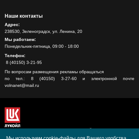
Наши контакты
Адрес:
238530, Зеленоградск, ул. Ленина, 20
Мы работаем:
Понедельник-пятница, 09:00 - 18:00
Телефон:
8 (40150) 3-21-95
По вопросам размещения рекламы обращаться
по тел.: 8 (40150) 3-27-60 и электронной почте
volnanet@mail.ru
Сайт создан при поддержке ООО "ЛУКОЙЛ-КМН" на средства
гранта, полученного в рамках XIII Конкурса социальных и
Мы используем cookie-файлы для Вашего удобства