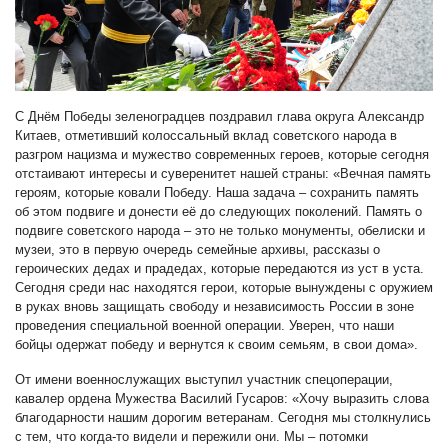
С Днём Победы зеленоградцев поздравил глава округа Александр
Китаев, отметивший колоссальный вклад советского народа в
разгром нацизма и мужество современных героев, которые сегодня
отстаивают интересы и суверенитет нашей страны: «Вечная память
героям, которые ковали Победу. Наша задача – сохранить память
об этом подвиге и донести её до следующих поколений. Память о
подвиге советского народа – это не только монументы, обелиски и
музеи, это в первую очередь семейные архивы, рассказы о
героических дедах и прадедах, которые передаются из уст в уста.
Сегодня среди нас находятся герои, которые вынуждены с оружием
в руках вновь защищать свободу и независимость России в зоне
проведения специальной военной операции. Уверен, что наши
бойцы одержат победу и вернутся к своим семьям, в свои дома».
От имени военнослужащих выступил участник спецоперации,
кавалер ордена Мужества Василий Гусаров: «Хочу выразить слова
благодарности нашим дорогим ветеранам. Сегодня мы столкнулись
с тем, что когда-то видели и пережили они. Мы – потомки