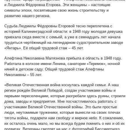
и Людмила Фёдоровна Егорова. Эти женщины – настоящие
символы эпохи, посвятившие свою жизнь строительству и
развитию нашего региона.
Судьба Людмилы Фёдоровны Егоровой тесно переплетена с
историей Калининградской области: в 1948 году молодая девушка
приехала сюда вместе с семьей, а уже в семнадцать лет начала
трудиться чертёжницей на легендарном судостроительном заводе
«Янтарь». Её общий трудовой стаж – 45 лет.
Алефтина Николаевна Малязнова прибыла в область в 1948 году.
Работала в колхозе имени Ленина, санатории «Теремок», ночной
няней в детском саду. Общий трудовой стаж Алефтины
Николаевны – 55 лет.
«Великая Отечественная война коснулась каждой семьи. А наш
регион рождён Великой Победой, создан участниками войны и
первыми переселенцами, которые разгребали здесь руины, строили
дома, заводы и предприятия. Мне посчастливилось работать с
участниками Великой Отечественной войны. Это были простые
люди, неутомимые труженики, которые вынесли на своих плечах
тяготы войны, подарили нам свободу и мирное небо. К сожалению,
их осталось очень мало, но мы всегда будем помнить о них и об их
подвигах. Ветераны смотрят на нас с фотографий Бессмертного