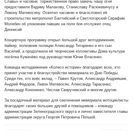
Славы» и часовни. Торжественное право зажечь чашу огня
предоставили Вадиму Малахову, Станиславу Расюкевичусу и
Левону Матевосяну. Освятил часовню и благословил её
строительство митрополит Балтийский и Светлогорский Серафим.
Молебен об упокоении павших на поле боя отслужил отец
Дионисий.
Концертную программу открыл большой друг мотодвижения,
байкер, полковник полиции Александр Титаренко и его сын
Василий, а продолжили её творческие коллективы Дома культура
посёлка Кумачёво под руководством Юлии Власенко.
Команда мотодвижения «Колесо истории» благодарит всех, кто
принял участие в благоустройстве мемориала ко Дню Победы.
Среди тех, кто внёс вклад, – Павел Крутов, Александр Андрияшик,
Андрей Фёдоров, Левон Матевосян, Александр Тарасенко,
Александр Кононенко, Чеслав Свиручевский и многие другие.
За посадочный материал для озеленения мемориала мотоциклисты
благодарят своих больших друзей и помощников – команду
администрации Зеленоградского округа и лично заместителя главы
администрации округа Георгия Петровича Попшой.